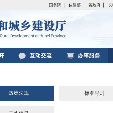
国务院
|
住建部
|
省政府
|
长
开
互动交流
办事服务
政策法规
标准导则