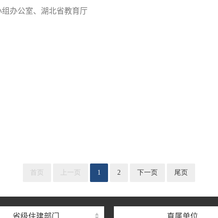
小组办公室、湖北省教育厅
湖北省住建厅机关后勤服务
湖北省建设信息中心
湖北省建筑事业发展中
首页
上一页
1
2
下一页
尾页
湖北省住房保障中心
湖北省建设工程质量安全监
省级住建部门
直属单位