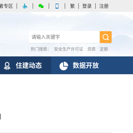
者专区
|
|
|
|
繁
|
登录
|
注册
热门搜索：
安全生产许可证
资质
定额
住建动态
数据开放
知