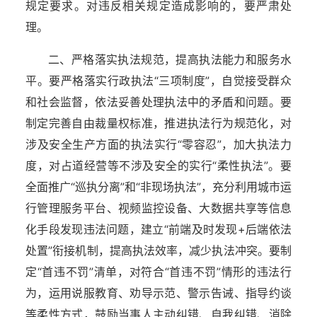
规定要求。对违反相关规定造成影响的，要严肃处
理。
二、严格落实执法规范，提高执法能力和服务水
平。要严格落实行政执法“三项制度”，自觉接受群众
和社会监督，依法妥善处理执法中的矛盾和问题。要
制定完善自由裁量权标准，推进执法行为规范化，对
涉及安全生产方面的执法实行“零容忍”，加大执法力
度，对占道经营等不涉及安全的实行“柔性执法”。要
全面推广“巡执分离”和“非现场执法”，充分利用城市运
行管理服务平台、视频监控设备、大数据共享等信息
化手段发现违法问题，建立“前端及时发现+后端依法
处置”衔接机制，提高执法效率，减少执法冲突。要制
定“首违不罚”清单，对符合“首违不罚”情形的违法行
为，运用说服教育、劝导示范、警示告诫、指导约谈
等柔性方式，鼓励当事人主动纠错、自我纠错、消除