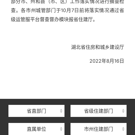
部分市、州和县（市、区）工作落实情况进行抽查检
查。各市州城管部门于10月7日前将落实情况通过省
级运管服平台督查督办模块报省住建厅。
湖北省住房和城乡建设厅
2022年8月16日
湖北省住建厅机关后勤服务中心
湖北省建设信息中心
湖北省建筑事业发展中心
湖北省住房保障中心
省直部门
省级住建部门
湖北省建设工程质量安全监督总站
直属单位
市州住建部门
湖北省建设工程标准定额管理总站