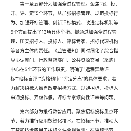
第一至五部分为加强全过程管理。
聚焦
“招、投、
开、评、定”5个环节，
从
加强招标管理、规范投标行
为、加强开标管理、创新评标模式、改进定标机制
等
5
个
方面
提出了
13项具体举措。拟通过
加强
全过程管
理，压实招标人、投标人、评标专家、招标代理机构
等
各方
主体的责任
。
《
监管通知
》同时细化了综合指
导协调部门、行政监督部门、公共资源交易（采购）
中心在
5个环节的工作职责，明确了“远程异地评
标”“暗标盲评”“资格预审”“评定分离”的具体要求，着
力解决招标人擅自改变招标方式、规避招标，投标人
串通投标、弄虚作假，评标专家倾向性评审等问题。
第六部分为推行数智应用。
聚焦招标投标
重点环
节
，
着力推行应用数智化技术
。在招标环节，推动人
工智能技术应用于招标文件合规监测；在评标环节，