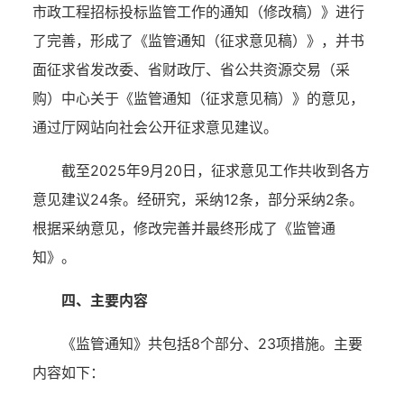
市政工程招标投标监管工作的通知（修改稿）》进行
了
完善
，形成了《
监管通知
（征求意见稿）》
，
并
书
面征求省发改委、省财政厅、省公共资源交易（采
购）中心
关于
《
监管通知
（征求意见稿）》
的意见，
通过厅网站向社会公开征求意见建议
。
截至
2025年9月20日，
征求意见工作
共收到
各方
意见建议
24条
。
经研究，
采纳
12条，部分采纳2条
。
根据采纳意见，修改完善并最终
形成了《
监管通
知
》。
四、主要内容
《
监管通知
》共
包括
8个部分、23
项措施
。主要
内容如下：