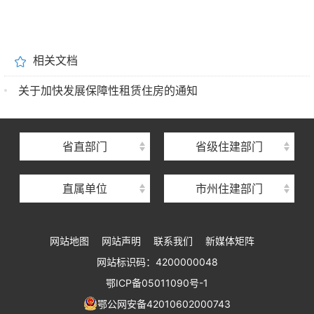
湖北省住建厅机关后勤服务中心
相关文档
湖北省建设信息中心
关于加快发展保障性租赁住房的通知
湖北省建筑事业发展中心
湖北省住房保障中心
省直部门
省级住建部门
湖北省建设工程质量安全监督总站
直属单位
市州住建部门
湖北省建设工程标准定额管理总站
湖北省建设科技与建筑节能办公室
网站地图
网站声明
联系我们
新媒体矩阵
湖北省住建厅执业资格注册中心
网站标识码：4200000048
湖北省城乡建设发展中心
鄂ICP备05011090号-1
湖北城市建设职业技术学院
鄂公网安备42010602000743