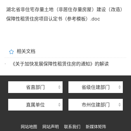
湖北省非住宅存量土地（非居住存量房屋）建设（改造）
保障性租赁住房项目认定书（参考模板）.doc
湖北省住建厅机关后勤服务中心
相关文档
湖北省建设信息中心
《关于加快发展保障性租赁住房的通知》的解读
湖北省建筑事业发展中心
湖北省住房保障中心
省直部门
省级住建部门
湖北省建设工程质量安全监督总站
直属单位
市州住建部门
湖北省建设工程标准定额管理总站
湖北省建设科技与建筑节能办公室
网站地图
网站声明
联系我们
新媒体矩阵
湖北省住建厅执业资格注册中心