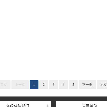
湖北省住建厅机关后勤服务
湖北省建设信息中心
湖北省建筑事业发展中
首页
上一页
1
2
3
4
5
下一页
尾页
湖北省住房保障中心
湖北省建设工程质量安全监
省级住建部门
直属单位