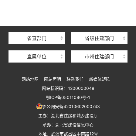
湖北省建设信息中心
湖北省建筑事业发展中心
湖北省住房保障中心
省直部门
省级住建部门
湖北省建设工程质量安全监督总站
直属单位
市州住建部门
湖北省建设工程标准定额管理总站
湖北省建设科技与建筑节能办公室
网站地图
网站声明
联系我们
新媒体矩阵
湖北省住建厅执业资格注册中心
网站标识码：4200000048
湖北省城乡建设发展中心
鄂ICP备05011090号-1
湖北城市建设职业技术学院
鄂公网安备42010602000743
主办：湖北省住房和城乡建设厅
承办：湖北省建设信息中心
地址：武汉市武昌区中南路12号