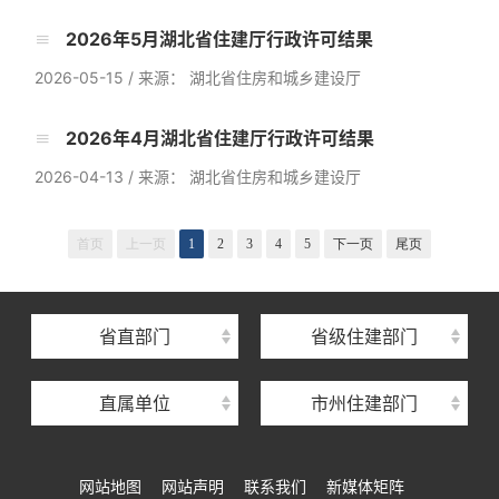
2026年5月湖北省住建厅行政许可结果
2026-05-15
/
来源： 湖北省住房和城乡建设厅
2026年4月湖北省住建厅行政许可结果
2026-04-13
/
来源： 湖北省住房和城乡建设厅
湖北省住建厅机关后勤服务中心
湖北省建设信息中心
首页
上一页
1
2
3
4
5
下一页
尾页
湖北省建筑事业发展中心
湖北省住房保障中心
省直部门
省级住建部门
湖北省建设工程质量安全监督总站
直属单位
市州住建部门
湖北省建设工程标准定额管理总站
湖北省建设科技与建筑节能办公室
网站地图
网站声明
联系我们
新媒体矩阵
湖北省住建厅执业资格注册中心