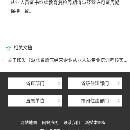
从业人员证书继续教育复检周期将与经营许可证周期
保持一致。
湖北省住建厅机关后勤服务中心
相关文档
湖北省建设信息中心
关于印发《湖北省燃气经营企业从业人员专业培训考核实施细则》的通知
湖北省建筑事业发展中心
湖北省住房保障中心
省直部门
省级住建部门
湖北省建设工程质量安全监督总站
直属单位
市州住建部门
湖北省建设工程标准定额管理总站
湖北省建设科技与建筑节能办公室
网站地图
网站声明
联系我们
新媒体矩阵
湖北省住建厅执业资格注册中心