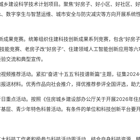
和城乡建设科学技术计划项目。聚焦“好房子、好小区、好社区、
承、数字孪生与智慧运维、城市安全与防灾减灾等方向开展系统
创新成果竞赛。统筹组织住建科技创新成果系列竞赛，包含“好房
用技能竞赛、老房子改“好房子”、住建领域人工智能创新应用等
经验交流和典型宣传。
频推荐活动。紧扣“奋进‘十五五’科技谱新篇”主题，征集202
范报送材料。优秀作品向社会推介，择优推荐参评全国评选，助
日重点活动。按照《住房城乡建设部办公厅关于开展2026年
下基层、青少年特色科普活动。有条件的单位和科技创新平台要
广大科技工作者积极参与科技活动周活动，结合自身科技资源，