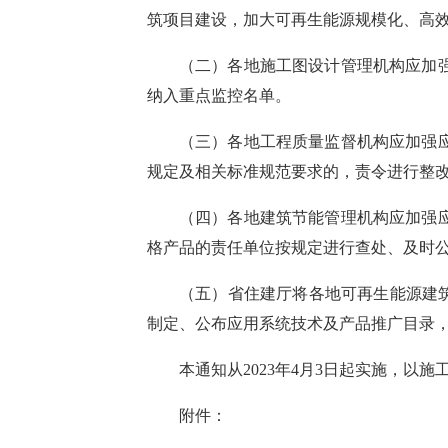
筑项目建设，加大可再生能源规模化、高
（二）
各地
施工图设计管理机构应加
纳入重点监控名单。
（三）
各地
工程质量监督机构应加强
规定及
相关
标准规范
要求
的，责令进行整
（四）
各地
建筑节能管理机构应加强
格产品的
责任单位按规定进行查处、及时
（五）
省住建厅
将
各地
可再生能源建
制定、公布应用系统技术及产品推广目录
本通知从
2023年
4
月
3
日起实施，以施
附件：