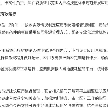
性
、准确性
负责
。应在
资质证书范围
内
严格按照标准
规范开展
应
统有效运行
单位（部门），按照实际情况制定应用系统运维管理制度、用能
鼓励有条件的项目采用合同能源管理方式，配备专业化运营机构
应用系统运行维护纳入物业管理合同内容，
应当设置应用系统管
执行操作规程并做好记录
。
应用系统供应商
应
定期进行维护，确
动监测功能应正常运行，监测数据接入当地能耗监管平台，统计
生能源建筑应用监督管理，
联合相关部门开展
可再生能源建筑应
促参建单位落实相关责任，
加强对所辖县、市（区）工作的指导
落实绿色金融支持可再生能源建筑
应用
的具体措施。结合星级绿