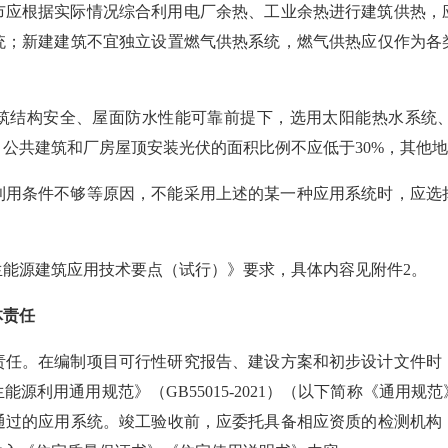
市应根据实际情况综合利用
电厂余热、
工业余热进行建筑供热，
统；新建建筑不宜独立设置燃气供热系统，燃气供热应仅作为各
筑结构安全、屋面防水性能
可靠前提下
，选用太阳能热水系统
、公共建筑和厂房屋顶安装光伏的面积比例不应低于
30%，其他
利用条件不够等原因，不能采用上述的某一种应用系统时，应选
生能源建筑应用技术要点（试行）》要求，具体内容见附件
2
。
体责任
责任。在
编制项目可行性研究报告、建设方案
和
初步设计文件时
生能源利用通用规范》（
GB55015-2021）（以下简称《通用规
通过的应用系统。竣工验收前，应委托具备相应资质的检测机构