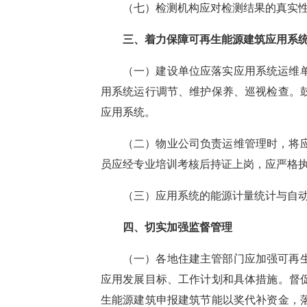
（七）检测
机构
应对检测结果
的
真实
三、着力保障可再生能源建筑应用系
（一）
建设单位应
落实
应用系统运维
用系统运行调节、维护保养、巡视检查。
应用系统。
（二）物业公司负责运维管理时，
将
员应经专业培训考核后持证上岗，应严格
（三）应用系统
的能源计量统计
与自
四、切实加强监督管理
（一）各
地
住建主管部门
应加强
可再
应用发展目标、工作计划和具体措施。
督
生能源建筑申报建筑节能以奖代补资金，