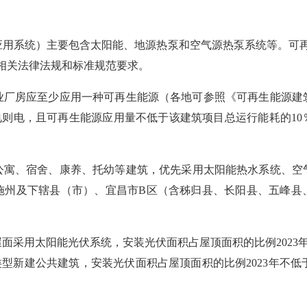
应用系统）主要包含太阳能、地源热泵和空气源热泵系统等
。
可
相关法律法规和标准规范要求。
业厂房应至少应用一种可再生能源
（
各地可
参照
《可再生能源建
电则电，
且可再生能源应用量不低于该建筑项目
总
运行能耗的
1
公寓、宿舍、康养、托幼等建筑，
优先
采用太阳能热水系统、空
施
州及下辖县（市）
、
宜昌市
B
区（含秭归县、长阳县、五峰县
屋面采用太阳能光伏系统，
安装光伏面积占屋顶面积的比例
202
类型新建公共建筑
，
安装光伏面积占屋顶面积的比例
2023年不低