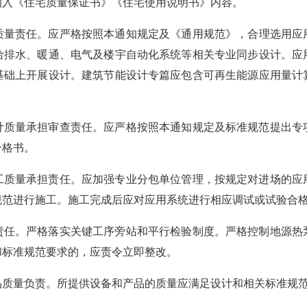
纳入《住宅质量保证书》《住宅使用说明书》内容。
质量责任。应
严格按照本通知规定
及
《
通用
规范》，
合理选用应
给排水、暖通
、
电气及楼宇自动化系统等
相关专业
同步设计
。应
基础上开展设计。
建筑节能设计专篇应
包含
可再生能源应用量
计
计质量承担审查责任。
应
严格按照本通知规定及标准规范提出专
合格书。
工质量承担责任。
应
加强专业分包单位管理，按规定对进场的
应
规范进行施工
。
施工完成后应
对应用
系统进行
相应
调试
或试验
合
责任。严格
落实关键工序旁站和
平行
检验制度。
严格控制地源热
和
标准规范要求的，应
责令
立即整改。
品
质量负责。所提供
设备和产品
的质量应
满足设计和
相关
标准规