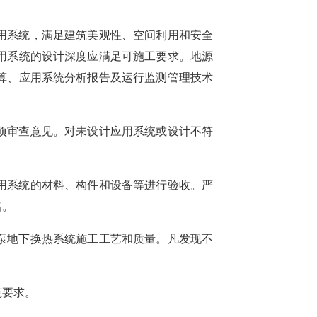
用系统，
满足建筑美观性、空间利用
和
安全
用系统
的设计深度应满足可施工要求。
地源
算、
应用
系统
分析报告及运行监测管理技术
项审查意见
。
对未设计应用
系统
或设计不符
用系统的材料、构件和设备
等
进行
验收。
严
格
。
泵地下换热系统施工工艺和质量。
凡发现不
范要求。