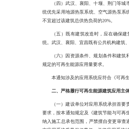
（四）
武汉、襄阳、
十堰、
荆门
等城
统
优先
采用地源热泵系统、空气源热泵系
不
宜
超过该建筑总供热负荷的
20%。
（五）既有建筑改造时，应在
确保
建
统。武汉、襄阳、宜昌既有公共机构建筑
（六）因资源条件、
规划条件和
建筑
规定的可再生能源应用量要求。
本通知涉及的应用系统应符合《可再
二
、
严格履行可再生能源建筑应用主
（一）建设单位
对应用系统承担首要
要求，按本通知规定
及
《建筑节能与可再
纳入施工总承包范围，严禁擅自变更审查