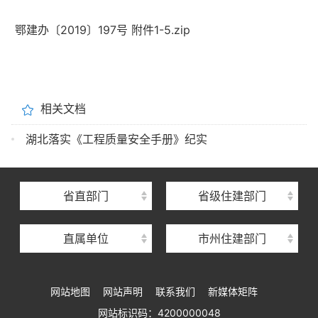
鄂建办〔2019〕197号 附件1-5.zip
湖北省住建厅机关后勤服务中心
相关文档
湖北省建设信息中心
湖北落实《工程质量安全手册》纪实
湖北省建筑事业发展中心
湖北省住房保障中心
省直部门
省级住建部门
湖北省建设工程质量安全监督总站
直属单位
市州住建部门
湖北省建设工程标准定额管理总站
湖北省建设科技与建筑节能办公室
网站地图
网站声明
联系我们
新媒体矩阵
湖北省住建厅执业资格注册中心
网站标识码：4200000048