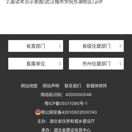
2.面试考点示意图(武汉城市学院东湖校区).pdf
湖北省住建厅机关后勤服务中心
湖北省建设信息中心
湖北省建筑事业发展中心
湖北省住房保障中心
省直部门
省级住建部门
湖北省建设工程质量安全监督总站
直属单位
市州住建部门
湖北省建设工程标准定额管理总站
湖北省建设科技与建筑节能办公室
网站地图
网站声明
联系我们
新媒体矩阵
湖北省住建厅执业资格注册中心
网站标识码：4200000048
湖北省城乡建设发展中心
鄂ICP备05011090号-1
湖北城市建设职业技术学院
鄂公网安备42010602000743
主办：湖北省住房和城乡建设厅
承办：湖北省建设信息中心