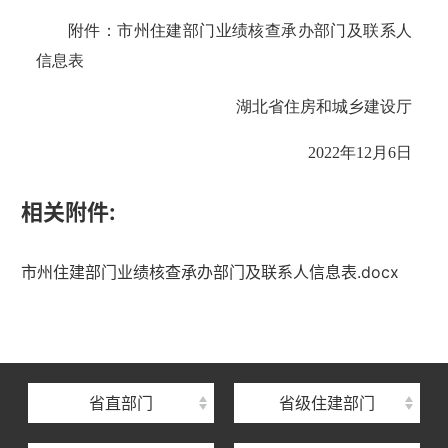
附件：市州住建部门业绩核查承办部门及联系人
信息表
湖北省住房和城乡建设厅
2022年12月
6
日
相关附件:
湖北省住建厅机关后勤服务中心
市州住建部门业绩核查承办部门及联系人信息表.docx
湖北省建设信息中心
湖北省建筑事业发展中心
湖北省住房保障中心
省直部门
省级住建部门
湖北省建设工程质量安全监督总站