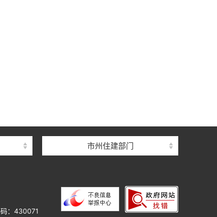
中心
心
督总站
市州住建部门
理总站
办公室
中心
心
码：430071