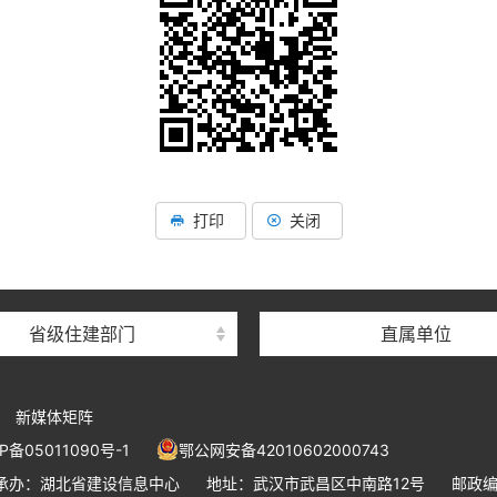
湖北省住建厅机关后勤服务
湖北省建设信息中心
湖北省建筑事业发展中
打印
关闭
湖北省住房保障中心
湖北省建设工程质量安全监
省级住建部门
直属单位
湖北省建设工程标准定额管
湖北省建设科技与建筑节能
新媒体矩阵
湖北省住建厅执业资格注册
P备05011090号-1
鄂公网安备42010602000743
湖北省城乡建设发展中
承办：湖北省建设信息中心
地址：武汉市武昌区中南路12号
邮政编