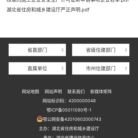
湖北省住建厅机关后勤服务中心
湖北省住房和城乡建设厅严正声明.pdf
湖北省建设信息中心
湖北省建筑事业发展中心
湖北省住房保障中心
省直部门
省级住建部门
湖北省建设工程质量安全监督总站
直属单位
市州住建部门
湖北省建设工程标准定额管理总站
湖北省建设科技与建筑节能办公室
网站地图
网站声明
联系我们
新媒体矩阵
湖北省住建厅执业资格注册中心
网站标识码：4200000048
湖北省城乡建设发展中心
鄂ICP备05011090号-1
湖北城市建设职业技术学院
鄂公网安备42010602000743
主办：湖北省住房和城乡建设厅
承办：湖北省建设信息中心