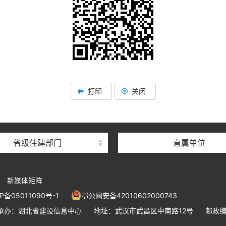
湖北省住建厅机关后勤服务
湖北省建设信息中心
湖北省建筑事业发展中
打印
关闭
湖北省住房保障中心
湖北省建设工程质量安全监
省级住建部门
直属单位
湖北省建设工程标准定额管
湖北省建设科技与建筑节能
新媒体矩阵
湖北省住建厅执业资格注册
P备05011090号-1
鄂公网安备42010602000743
湖北省城乡建设发展中
承办：湖北省建设信息中心
地址：武汉市武昌区中南路12号
邮政编
湖北城市建设职业技术学