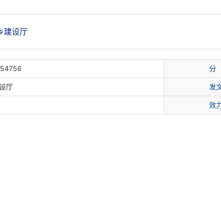
乡建设厅
154756
分
设厅
发
效