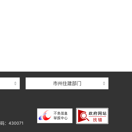
中心
心
督总站
市州住建部门
理总站
办公室
中心
心
码：430071
院