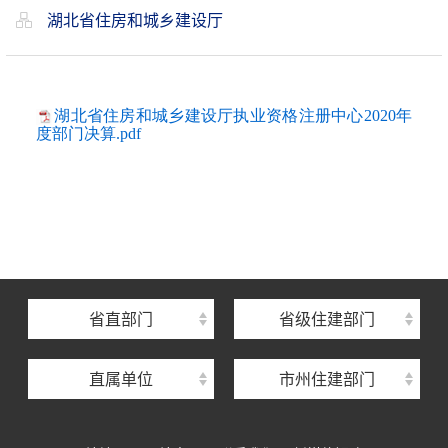
湖北省住房和城乡建设厅
湖北省住房和城乡建设厅执业资格注册中心2020年
度部门决算.pdf
湖北省住建厅机关后勤服务中心
湖北省建设信息中心
湖北省建筑事业发展中心
湖北省住房保障中心
省直部门
省级住建部门
湖北省建设工程质量安全监督总站
直属单位
市州住建部门
湖北省建设工程标准定额管理总站
湖北省建设科技与建筑节能办公室