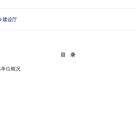
乡建设厅
目
录
站单位概况