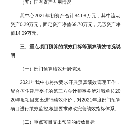
（
五
）国有资产占用情况
我
中心
2021年初资产合计
84.08
万元，其中流动
资产
0.29万元
，固定资产
净值
69.70
万元，无形资产
净
值
14.09
万元。
三
、重点项目预算的绩效目标等预算绩效情况说
明
（一）部门预算绩效开展情况
2021年我
中心
将按要求开展预算绩效管理工作，
配合省住建厅委托的
第三方会计师事务所对我
单位
20
20年度项目支出进行绩效评价，对2021年度部门预算
项目进行绩效监控,
根据要求修改完善绩效指标体系
。
（二）
重点
项目
支出
预算的绩效目标