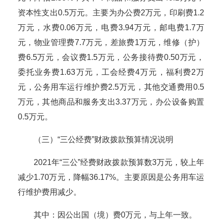
资本性支出
0.5
万元。主要为办公费
2
万元，印刷费
1.2
万元，水费
0.06
万元，电费
3.94
万元，邮电费
1.7
万
元，物业管理费
7.7
万元，差旅费
1
万元，维修（护）
费
6.5
万元，会议费
1
.5万元，公务接待费
0.50
万元，
委托业务费
1.63
万元，工会经费
4
万元，福利费
2
万
元，公务用车运行维护费
2.5
万元，其他交通费用
0.
5
万元，其他商品和服务支出
3.37
万元，办公设备购置
0.5
万元。
（
三
）
“三公经费”财政拨款预算情况说明
2021年“三公”经费财政拨款预算数
3
万元，较上年
减少
1.70
万元，降幅
36.17
%。主要原因是
公务用车运
行维护费用减少
。
其中：因公出国（境）费
0
万元，
与上年一致
。