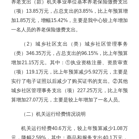
养老支出（款）机关事业单位基本养老保险缴费支出
（项）
13.85
万元，占总支出的
3.85
%，比上年预算增
加
1.85
万元，增幅
15.42
%，主要是我
中心
较上年增加
一名
人员
的养老保险缴费支出
。
（
2
）城乡社区
支出（类）
城乡社区管理事务
（类）
346.35
万元，占总支出的
96.15
%
，
比上年预算
增加
21.15
万元。
其中：
①执业资格注册、资质审查
（项）119.1万元，比上年预算减少
5.92万元，主要是
实行了电子证照以后减少了购买证书的支出。
②其他
城乡社区管理事务支出（项）
227.25万元，比上年预
算增加27.07万元，
主要是较上年增加了
一名
人员。
（
二
）机关运行经费情况说明
机关运行经费
40.6
万元，较上年预算
减少
1.08
万
元，
降
幅
2.59
%，其中：商品和服务支出
40.1
万元，