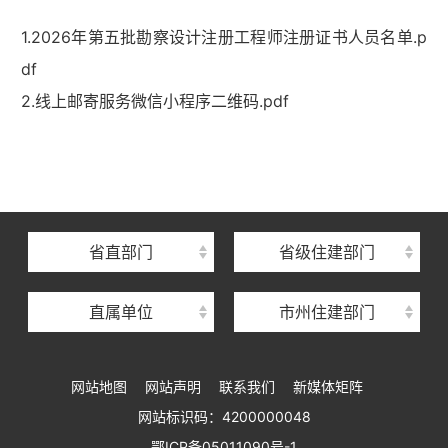
1.2026年第五批勘察设计注册工程师注册证书人员名单.p
df
2.线上邮寄服务微信小程序二维码.pdf
湖北省住建厅机关后勤服务中心
湖北省建设信息中心
湖北省建筑事业发展中心
湖北省住房保障中心
省直部门
省级住建部门
湖北省建设工程质量安全监督总站
直属单位
市州住建部门
湖北省建设工程标准定额管理总站
湖北省建设科技与建筑节能办公室
网站地图
网站声明
联系我们
新媒体矩阵
湖北省住建厅执业资格注册中心
网站标识码：4200000048
湖北省城乡建设发展中心
鄂ICP备05011090号-1