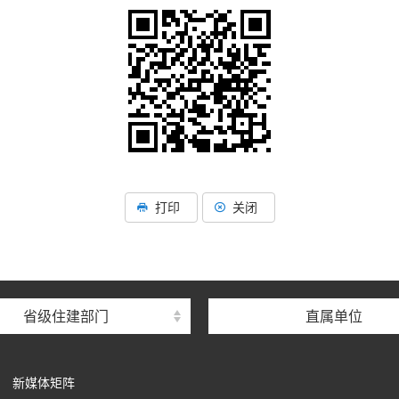
湖北省住建厅机关后勤服务
湖北省建设信息中心
打印
关闭
湖北省建筑事业发展中
湖北省住房保障中心
湖北省建设工程质量安全监
省级住建部门
直属单位
湖北省建设工程标准定额管
湖北省建设科技与建筑节能
新媒体矩阵
湖北省住建厅执业资格注册