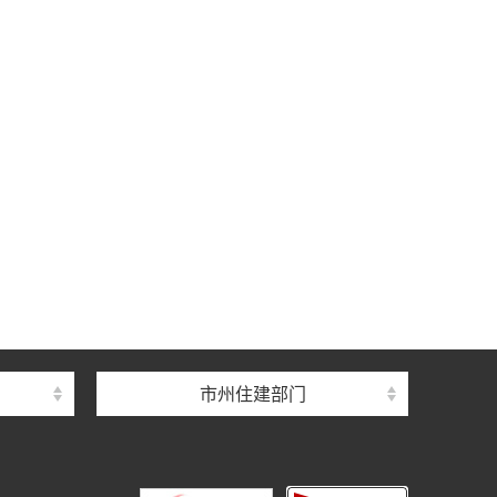
中心
心
督总站
市州住建部门
理总站
办公室
中心