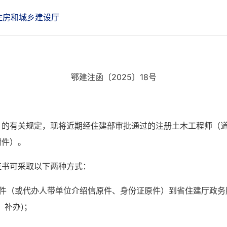
住房和城乡建设厅
鄂建注函〔
2025〕
18
号
》的有关规定，现将近期经住建部审批通过的注册
土木
工程师
（
附
件）。
证书可采取以下两种方式：
原件（或代办人带单位介绍信原件、身份证原件）到省住建厅政务
、补办)
；