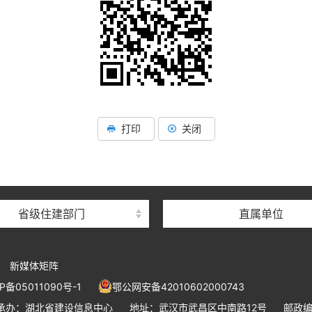
湖北省住建厅机关后勤服务
湖北省建设信息中心
打印
关闭
湖北省建筑事业发展中
湖北省住房保障中心
湖北省建设工程质量安全监
省级住建部门
直属单位
湖北省建设工程标准定额管
湖北省建设科技与建筑节能
新媒体矩阵
湖北省住建厅执业资格注册
P备05011090号-1
鄂公网安备42010602000743
湖北省城乡建设发展中
承办：湖北省建设信息中心
地址：武汉市武昌区中南路12号
邮政编