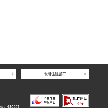
中心
心
督总站
市州住建部门
理总站
办公室
中心
心
码：430071