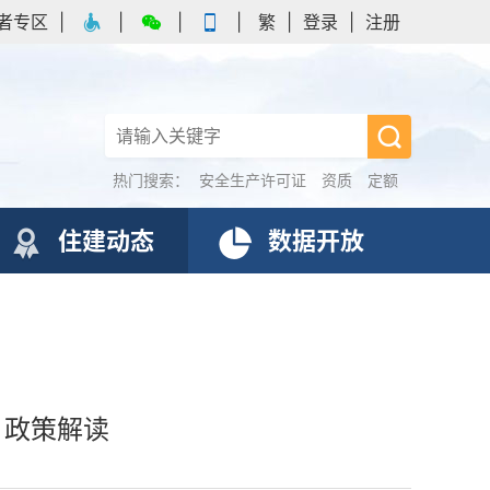
者专区
|
|
|
|
繁
|
登录
|
注册
热门搜索：
安全生产许可证
资质
定额
住建动态
数据开放
》政策解读