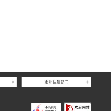
中心
心
督总站
市州住建部门
理总站
办公室
中心