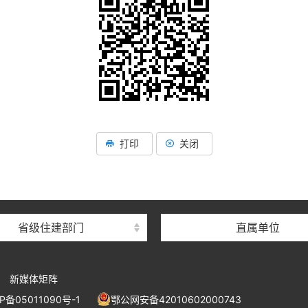
湖北省住建厅机关后勤服务
湖北省建设信息中心
打印
关闭
湖北省建筑事业发展中
湖北省住房保障中心
湖北省建设工程质量安全监
省级住建部门
直属单位
湖北省建设工程标准定额管
湖北省建设科技与建筑节能
新媒体矩阵
湖北省住建厅执业资格注册
P备05011090号-1
鄂公网安备42010602000743