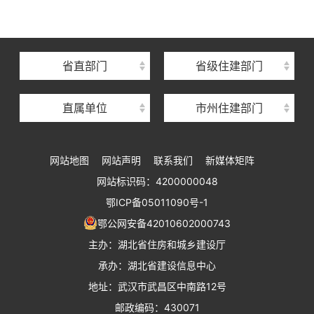
湖北省建筑事业发展中心
湖北省住房保障中心
省直部门
省级住建部门
湖北省建设工程质量安全监督总站
直属单位
市州住建部门
湖北省建设工程标准定额管理总站
湖北省建设科技与建筑节能办公室
网站地图
网站声明
联系我们
新媒体矩阵
湖北省住建厅执业资格注册中心
网站标识码：4200000048
湖北省城乡建设发展中心
鄂ICP备05011090号-1
湖北城市建设职业技术学院
鄂公网安备42010602000743
主办：湖北省住房和城乡建设厅
承办：湖北省建设信息中心
地址：武汉市武昌区中南路12号
邮政编码：430071