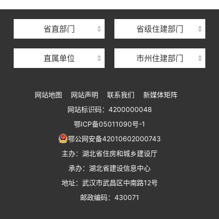
湖北省建筑事业发展中心
湖北省住房保障中心
省直部门
省级住建部门
湖北省建设工程质量安全监督总站
直属单位
市州住建部门
湖北省建设工程标准定额管理总站
湖北省建设科技与建筑节能办公室
网站地图
网站声明
联系我们
新媒体矩阵
湖北省住建厅执业资格注册中心
网站标识码：4200000048
湖北省城乡建设发展中心
鄂ICP备05011090号-1
湖北城市建设职业技术学院
鄂公网安备42010602000743
主办：湖北省住房和城乡建设厅
承办：湖北省建设信息中心
地址：武汉市武昌区中南路12号
邮政编码：430071