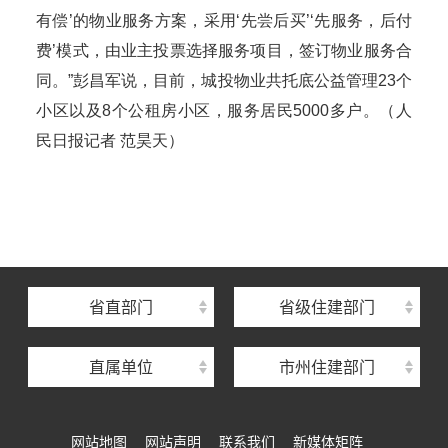
有偿’的物业服务方案，采用‘先尝后买’‘先服务，后付
费’模式，由业主投票选择服务项目，签订物业服务合
同。”彭昌军说，目前，城投物业共托底公益管理23个
小区以及8个公租房小区，服务居民5000多户。（人
民日报记者 范昊天）
湖北省住建厅机关后勤服务中心
湖北省建设信息中心
湖北省建筑事业发展中心
湖北省住房保障中心
省直部门
省级住建部门
湖北省建设工程质量安全监督总站
直属单位
市州住建部门
湖北省建设工程标准定额管理总站
湖北省建设科技与建筑节能办公室
网站地图
网站声明
联系我们
新媒体矩阵