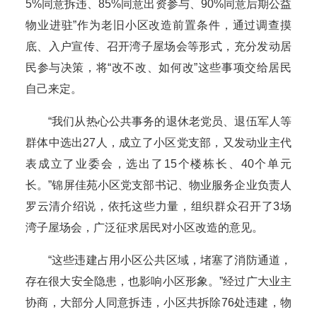
5%同意拆违、85%同意出资参与、90%同意后期公益
物业进驻”作为老旧小区改造前置条件，通过调查摸
底、入户宣传、召开湾子屋场会等形式，充分发动居
民参与决策，将“改不改、如何改”这些事项交给居民
自己来定。
“我们从热心公共事务的退休老党员、退伍军人等
群体中选出27人，成立了小区党支部，又发动业主代
表成立了业委会，选出了15个楼栋长、40个单元
长。”锦屏佳苑小区党支部书记、物业服务企业负责人
罗云清介绍说，依托这些力量，组织群众召开了3场
湾子屋场会，广泛征求居民对小区改造的意见。
“这些违建占用小区公共区域，堵塞了消防通道，
存在很大安全隐患，也影响小区形象。”经过广大业主
协商，大部分人同意拆违，小区共拆除76处违建，物