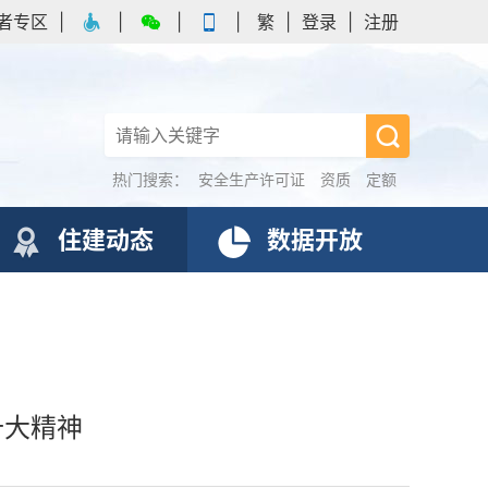
者专区
|
|
|
|
繁
|
登录
|
注册
热门搜索：
安全生产许可证
资质
定额
住建动态
数据开放
十大精神