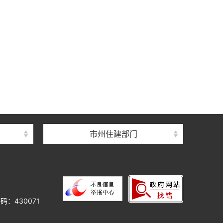
中心
心
督总站
市州住建部门
理总站
办公室
中心
心
码：430071
院