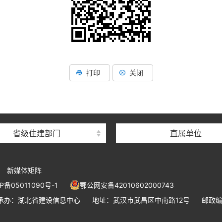
湖北省住建厅机关后勤服务
湖北省建设信息中心
打印
关闭
湖北省建筑事业发展中
湖北省住房保障中心
湖北省建设工程质量安全监
省级住建部门
直属单位
湖北省建设工程标准定额管
湖北省建设科技与建筑节能
新媒体矩阵
湖北省住建厅执业资格注册
P备05011090号-1
鄂公网安备42010602000743
湖北省城乡建设发展中
承办：湖北省建设信息中心
地址：武汉市武昌区中南路12号
邮政编
湖北城市建设职业技术学