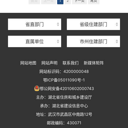
首页
上一页
1
2
下一页
尾页
湖北省建筑事业发展中心
湖北省住房保障中心
省直部门
省级住建部门
湖北省建设工程质量安全监督总站
直属单位
市州住建部门
湖北省建设工程标准定额管理总站
湖北省建设科技与建筑节能办公室
网站地图
网站声明
联系我们
新媒体矩阵
湖北省住建厅执业资格注册中心
网站标识码：4200000048
湖北省城乡建设发展中心
鄂ICP备05011090号-1
湖北城市建设职业技术学院
鄂公网安备42010602000743
主办：湖北省住房和城乡建设厅
承办：湖北省建设信息中心
地址：武汉市武昌区中南路12号
邮政编码：430071