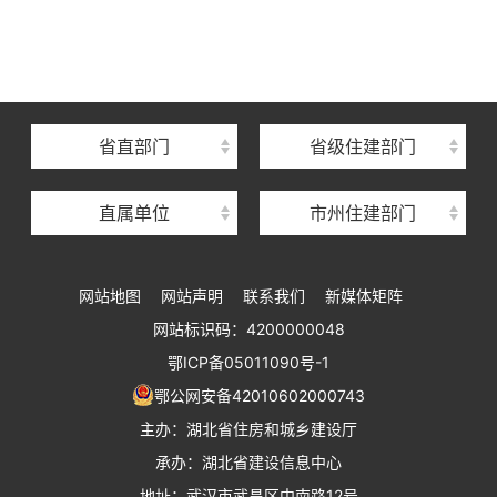
湖北省建设信息中心
湖北省建筑事业发展中心
湖北省住房保障中心
省直部门
省级住建部门
湖北省建设工程质量安全监督总站
直属单位
市州住建部门
湖北省建设工程标准定额管理总站
湖北省建设科技与建筑节能办公室
网站地图
网站声明
联系我们
新媒体矩阵
湖北省住建厅执业资格注册中心
网站标识码：4200000048
湖北省城乡建设发展中心
鄂ICP备05011090号-1
湖北城市建设职业技术学院
鄂公网安备42010602000743
主办：湖北省住房和城乡建设厅
承办：湖北省建设信息中心
地址：武汉市武昌区中南路12号