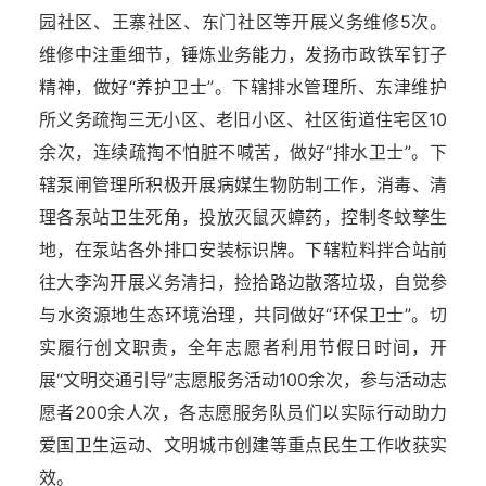
园社区、王寨社区、东门社区等开展义务维修5次。
维修中注重细节，锤炼业务能力，发扬市政铁军钉子
精神，做好“养护卫士”。下辖排水管理所、东津维护
所义务疏掏三无小区、老旧小区、社区街道住宅区10
余次，连续疏掏不怕脏不喊苦，做好“排水卫士”。下
辖泵闸管理所积极开展病媒生物防制工作，消毒、清
理各泵站卫生死角，投放灭鼠灭蟑药，控制冬蚊孳生
地，在泵站各外排口安装标识牌。下辖粒料拌合站前
往大李沟开展义务清扫，捡拾路边散落垃圾，自觉参
与水资源地生态环境治理，共同做好“环保卫士”。切
实履行创文职责，全年志愿者利用节假日时间，开
展“文明交通引导”志愿服务活动100余次，参与活动志
愿者200余人次，各志愿服务队员们以实际行动助力
爱国卫生运动、文明城市创建等重点民生工作收获实
效。