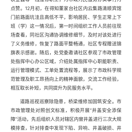
点赞。12月初，在得知董家台社区内云集路清顺宾馆
门前路面坑洼且高低不平，影响居民、学生正常上下
班（学）这一情况后，第一时间组织工作人员前往现
场查看，同社区沟通协调维修细节，及时对该处进行
了义务维修，恢复了路面平整畅通，社区专程赠送锦
旗表示感谢。随后，处党委邀请社区参观了市政管理
处指挥中心办公区域，介绍处属指挥中心职能职责、
运行管理模式、工单处置流程等，展示了市政科学规
范管理及职工昂扬向上的精神面貌，交流工作经验，
相互取长补短，共同提升为民服务水平。
道路巡视巡察除隐患，桥梁维修加固筑安全。市
市政管理处对照创文标准，积极开展“井盖安全添保
障”活动，先后组织人员对辖区内窨井盖进行三次大规
模排查，针对排查中发现下陷、异响、井盖破损、井