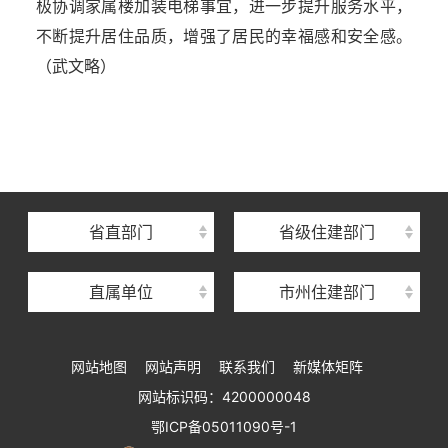
极协调家属楼加装电梯事宜，进一步提升服务水平，
不断提升居住品质，增强了居民的幸福感和安全感。
（武文略）
湖北省住建厅机关后勤服务中心
湖北省建设信息中心
湖北省建筑事业发展中心
湖北省住房保障中心
省直部门
省级住建部门
湖北省建设工程质量安全监督总站
直属单位
市州住建部门
湖北省建设工程标准定额管理总站
湖北省建设科技与建筑节能办公室
网站地图
网站声明
联系我们
新媒体矩阵
湖北省住建厅执业资格注册中心
网站标识码：4200000048
湖北省城乡建设发展中心
鄂ICP备05011090号-1