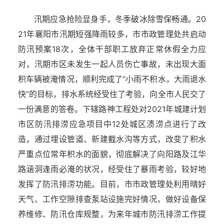
汛期应急抢险显身手，冬季破冰除雪保畅通。20
21年襄阳市汛期短强降雨较多，市市政管理处共启动
防汛预案18次，全体干部职工放弃正常休假全力应
对，汛期市区未发生一起人员伤亡事故，未出现大面
积车辆被淹情况，顺利完成了“小雨不积水，大雨退水
快”的目标，排水系统经受住了考验，向全市人民交了
一份满意的答卷。下辖路神工程处对2021年城建计划
市区防汛排涝应急项目中12处城区渍涝点进行了改
造，通过埋设管道、新建截水沟等方式，改变了积水
严重点位常年积水的面貌，彻底解决了向阳路及江华
路涵洞逢雨必淹的状况，经受住了暴雨考验，较好地
发挥了防汛排涝功能。目前，市市政管理处利用晴好
天气、工作空隙排查泵站设施完好情况，做好设备保
养维修、防汛仓库规整，为来年城市防汛排涝工作提