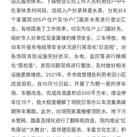
站式服务体系。下辖物业公司工作人员利用住户中午
在家休息时间段，加班入户抄录核查水表，分批对4
个家属院305户住户及19户门面房水表进行登记汇
总，有效提高了工作效率，切实为住户上门服好务。
组织专人对单位及家属楼的楼顶安全、三车停放、电
动车外接充电线等安全状况进行常态化“日巡视”，对
各场院消防设施完好状况、水电、监控等进行精细
化“周检查”，发现问题现场进行整改，及时做好相关
设施更换维修。2021年，市市政管理处利用老旧小区
改造契机，自10月15日起，开展了为期一周的停车
场、车棚改造，完成改造面积近500平方米，增设停
车位15个，极大程度缓解了场院日常办公车流量高峰
期停车难题。此外，对场院家属楼楼顶防水、地下污
水管网、路面及绿化进行了翻新和改造，院内增设“红
色驿站”“大舞台”，提供便民服务、丰富文化生活；积