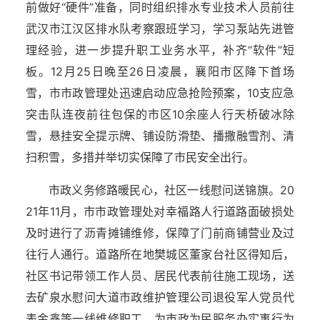
前做好“硬件”准备，同时组织排水专业技术人员前往
武汉市江汉区排水队考察跟班学习，学习泵站先进管
理经验，进一步提升职工业务水平，补齐“软件”短
板。12月25日晚至26日凌晨，襄阳市区降下首场
雪，市市政管理处迅速启动应急抢险预案，10支应急
突击队连夜前往包保的市区10余座人行天桥破冰除
雪，悬挂安全提示牌、铺设防滑垫、播撒融雪剂、清
扫积雪，多措并举切实保障了市民安全出行。
市政义务修路暖民心，社区一线慰问送锦旗。20
21年11月，市市政管理处对幸福路人行道路面破损处
及时进行了沥青摊铺维修，保障了门前商铺营业及过
往行人通行。道路所在地樊城区董家台社区得知后，
社区书记带领工作人员、居民代表前往施工现场，送
去矿泉水慰问大道市政维护管理公司退役军人党员代
表金鑫等一线维修职工，为市政为民服务办实事行为