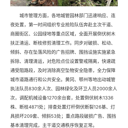
城市管理方面，各地城管园林部门迅速响应、连
夜处置，第一时间组织专业抢险队伍奔赴主次干道、
商圈街区、公园绿地等重点区域，全面开展倒伏树木
扶正清运、断枝修剪清理工作。同步对破损、松动、
倾斜、存在坠落风险的广告招牌、围挡设施实施紧急
拆除、清理清运，对危险点位设置警戒隔离，快速疏
通受阻路段，及时消除高空坠物安全隐患，全力保障
城市道路通行和公共安全。黄冈、鄂州等地出动城管
执法队员830余人次、园林绿化及环卫人员2000余人
次，调配机械设备1270余台套，处置倒伏树木1336
株、断枝4871处；排查处置灯杆倒伏断裂126基、灯
具损坏209套、倾斜53处；重点路段破损广告、围挡
基本清理完成，主干道交通秩序恢复正常。