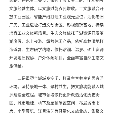
线路、特色乡土美食，做强丰收节乡土IP，壮大乡村
文旅经营主体，以文旅赋能农民增收。工文旅融合开
放工业园区、智能产线打造工业观光点位，活化老旧
厂房、工业遗址打造文创街区、影视潮玩基地，持续
培育工业文旅新场景。生态文旅依托千湖资源开发滨
湖度假、水上夜游、露营休闲产品，依托森林湿地打
造避暑、生态研学线路，依托溶洞、温泉、矿山资源
开发地质探秘、户外休闲项目，全面丰富自然生态文
旅供给。
二是重塑全域城乡空间，打造主客共享宜居宜游
环境。坚持景城一体、景村共生，把文旅功能融入城
乡建设全过程。城市领域依托更新改造活化历史街
区、城市地标、桥下及屋顶闲置空间，布局城市书
房、小型展览、江景演艺等轻量化文旅业态，集聚文