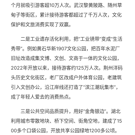
个月就吸引游客超10万人次。武汉黎黄陂路、随州草
甸子等街区，累计接待游客都超过了千万人次，文化
保护和文旅消费实现了双赢。
二是工业遗存活化利用，把“工业锈带”变成“生活
秀带”。例如黄石华新1907文化公园，把百年水泥厂
旧址改造成集文博、文创、文商于一体的文化公园，
2022年开放以来，接待游客约125万人次。荆州洋码
头历史文化街区，老厂区改成户外体育公园，老建筑
引入文创办公，沿江岸线还打造了“滨江潮玩集市”，
成了年轻人爱去的消费热点。
三是公共空间品质提升，用好“金角银边”。湖北
利用城市零散地块、桥下空间、街角空地，建成了15
00多个口袋公园，开放共享公园绿地1200多公顷。