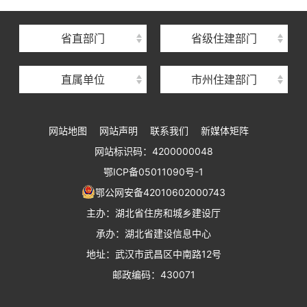
湖北省建筑事业发展中心
湖北省住房保障中心
省直部门
省级住建部门
湖北省建设工程质量安全监督总站
直属单位
市州住建部门
湖北省建设工程标准定额管理总站
湖北省建设科技与建筑节能办公室
网站地图
网站声明
联系我们
新媒体矩阵
湖北省住建厅执业资格注册中心
网站标识码：4200000048
湖北省城乡建设发展中心
鄂ICP备05011090号-1
湖北城市建设职业技术学院
鄂公网安备42010602000743
主办：湖北省住房和城乡建设厅
承办：湖北省建设信息中心
地址：武汉市武昌区中南路12号
邮政编码：430071