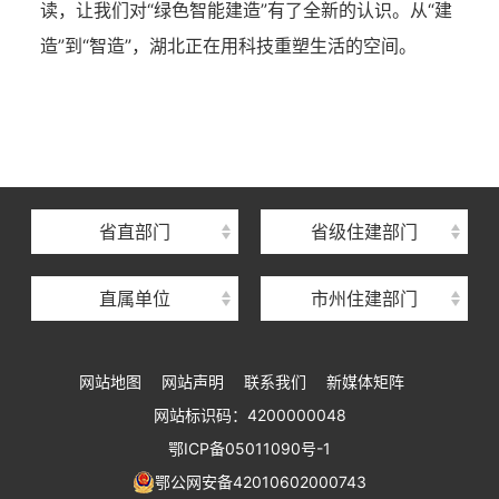
读，让我们对“绿色智能建造”有了全新的认识。从“建
造”到“智造”，湖北正在用科技重塑生活的空间。
湖北省住建厅机关后勤服务中心
湖北省建设信息中心
湖北省建筑事业发展中心
湖北省住房保障中心
省直部门
省级住建部门
湖北省建设工程质量安全监督总站
直属单位
市州住建部门
湖北省建设工程标准定额管理总站
湖北省建设科技与建筑节能办公室
网站地图
网站声明
联系我们
新媒体矩阵
湖北省住建厅执业资格注册中心
网站标识码：4200000048
湖北省城乡建设发展中心
鄂ICP备05011090号-1
湖北城市建设职业技术学院
鄂公网安备42010602000743