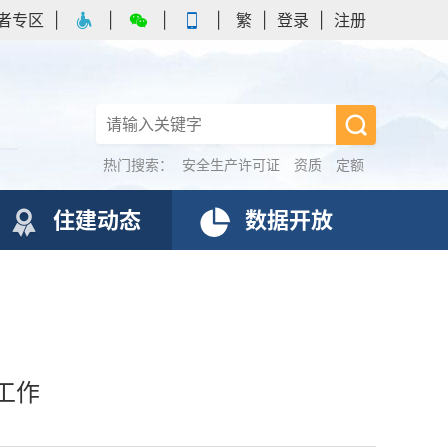
者专区
|
|
|
|
繁
|
登录
|
注册
热门搜索：
安全生产许可证
资质
定额
住建动态
数据开放
工作