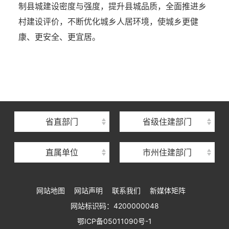
制县城建设密度与强度，提升县城品质，全面推进乡
村建设评价，不断优化城乡人居环境，使城乡更健
康、更安全、更宜居。
湖北省住建厅机关后勤服务中心
湖北省建设信息中心
湖北省建筑事业发展中心
湖北省住房保障中心
省直部门
省级住建部门
湖北省建设工程质量安全监督总站
直属单位
市州住建部门
湖北省建设工程标准定额管理总站
湖北省建设科技与建筑节能办公室
网站地图
网站声明
联系我们
新媒体矩阵
湖北省住建厅执业资格注册中心
网站标识码：4200000048
湖北省城乡建设发展中心
鄂ICP备05011090号-1