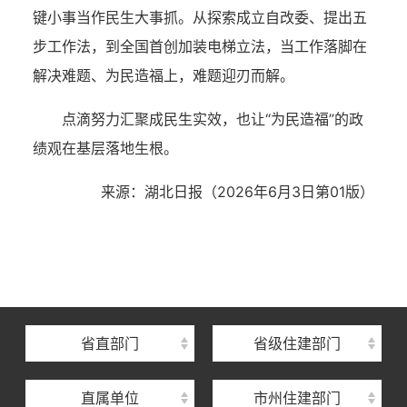
键小事当作民生大事抓。从探索成立自改委、提出五
步工作法，到全国首创加装电梯立法，当工作落脚在
解决难题、为民造福上，难题迎刃而解。
点滴努力汇聚成民生实效，也让“为民造福”的政
绩观在基层落地生根。
来源：
湖北日报（2026年6月3日
第01版
）
湖北省住建厅机关后勤服务中心
湖北省建设信息中心
湖北省建筑事业发展中心
湖北省住房保障中心
省直部门
省级住建部门
湖北省建设工程质量安全监督总站
直属单位
市州住建部门
湖北省建设工程标准定额管理总站