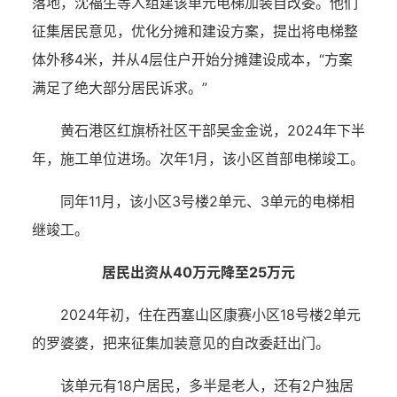
落地，沈福生等人组建该单元电梯加装自改委。他们
征集居民意见，优化分摊和建设方案，提出将电梯整
体外移4米，并从4层住户开始分摊建设成本，“方案
满足了绝大部分居民诉求。”
黄石港区红旗桥社区干部吴金金说，2024年下半
年，施工单位进场。次年1月，该小区首部电梯竣工。
同年11月，该小区3号楼2单元、3单元的电梯相
继竣工。
居民出资从40万元降至25万元
2024年初，住在西塞山区康赛小区18号楼2单元
的罗婆婆，把来征集加装意见的自改委赶出门。
该单元有18户居民，多半是老人，还有2户独居