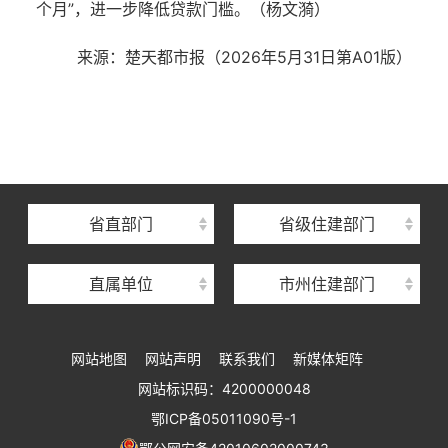
个月”，进一步降低贷款门槛。
（杨文漪）
来源：
楚天都市报（2026年5月31日
第A01版
）
湖北省住建厅机关后勤服务中心
湖北省建设信息中心
湖北省建筑事业发展中心
湖北省住房保障中心
省直部门
省级住建部门
湖北省建设工程质量安全监督总站
直属单位
市州住建部门
湖北省建设工程标准定额管理总站
湖北省建设科技与建筑节能办公室
网站地图
网站声明
联系我们
新媒体矩阵
湖北省住建厅执业资格注册中心
网站标识码：4200000048
湖北省城乡建设发展中心
鄂ICP备05011090号-1