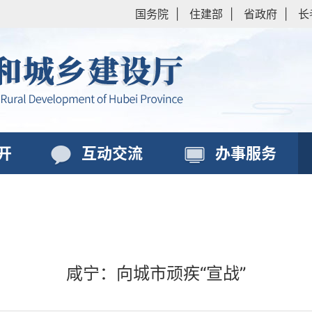
国务院
|
住建部
|
省政府
|
长
开
互动交流
办事服务
咸宁：向城市顽疾“宣战”