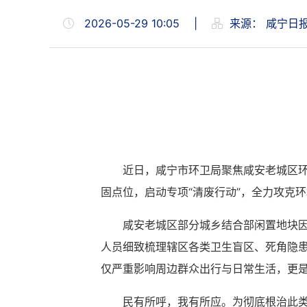
2026-05-29 10:05
|
来源：
咸宁日
近日，咸宁市环卫局聚焦咸安老城区
固点位，启动专项“清废行动”，全力攻克
咸安老城区部分城乡结合部闲置地块
人员细致梳理辖区各类卫生盲区、死角隐
仅严重影响周边群众出行与日常生活，更
民有所呼，我有所应。为彻底根治此