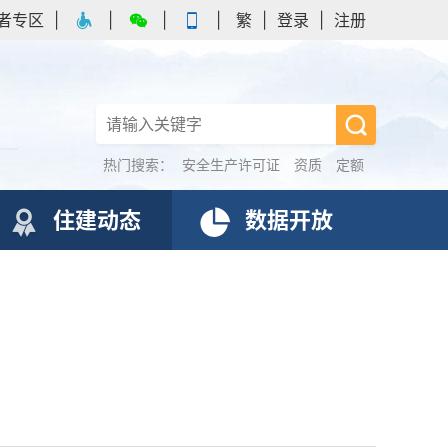
者专区
|
|
|
|
繁
|
登录
|
注册
热门搜索：
安全生产许可证
资质
定额
住建动态
数据开放