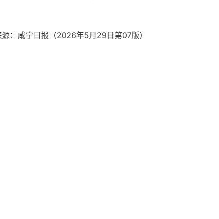
来源：咸宁日报（2026年5月29日
第07版
）
中心
心