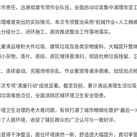
工作责任，迅速组建专项作业队伍，全面启动垃圾集中清理攻坚
理难度突出的实际情况，本次专项整治采用“机械作业+人工精
员分组分工、闭环施工，高效推进整治工作落地落实。
批量清运堆积大件垃圾、建筑垃圾及各类杂物废料，大幅提升整
细小杂物，逐片、逐段、逐区域排查清扫，彻底杜绝垃圾残留、
位、连续奋战，克服场地杂乱、作业繁琐等诸多困难，加班加点
次专项“清废行动”成效显著。截至目前，累计清运清理生活垃圾
固垃圾堆放点位，全面消除区域环境卫生安全隐患。
境卫生治理的老大难问题，有效打通了城市精细化管护“最后一
善了人居环境，收获了辖区群众的广泛认可与一致好评。
角变得干净整洁，居住环境焕然一新，舒适感大幅提升，真切享