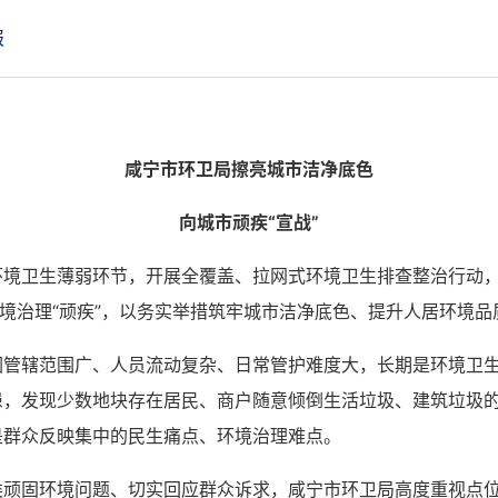
报
咸宁市环卫局擦亮城市洁净底色
向城市顽疾“宣战”
环境卫生薄弱环节，开展全覆盖、拉网式环境卫生排查整治行动
环境治理“顽疾”，以务实举措筑牢城市洁净底色、提升人居环境品
因管辖范围广、人员流动复杂、日常管护难度大，长期是环境卫
患，发现少数地块存在居民、商户随意倾倒生活垃圾、建筑垃圾
是群众反映集中的民生痛点、环境治理难点。
类顽固环境问题、切实回应群众诉求，咸宁市环卫局高度重视点