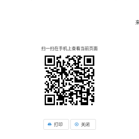
扫一扫在手机上查看当前页面
湖北省住建厅机关后勤服务
湖北省建设信息中心
打印
关闭
湖北省建筑事业发展中
湖北省住房保障中心