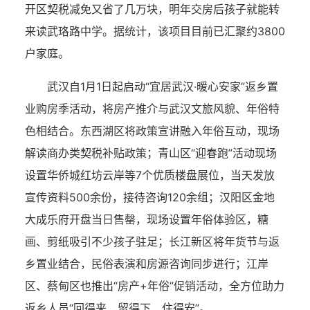
开区契税减免又省了几万块，明年交房后孩子就能转
来读武珞路中学。据统计，该项目目前已汇聚约3800
户家庭。
武汉自1月1日起启动“宜居武汉·暖心安家”返乡置
业购房季活动，将房产推介与武汉文旅风貌、年俗特
色相结合。东西湖区将政策宣讲融入年俗互动，现场
解读商办类契税补贴政策；青山区“迎春跑”活动现场
设置华侨城红坊云岸等7个优质楼盘展位，当天发放
宣传资料500余份，接待咨询120余组；汉阳区金地
大成乐府开盘当日售罄，现场设置年俗体验区，糖
画、剪纸吸引不少孩子驻足；长江新区将年货节与返
乡置业结合，民俗表演和房源咨询同步进行；江岸
区、蔡甸区也推出“房产+年俗”促销活动，全方位助力
返乡人员“回得来、留得下、住得安”。