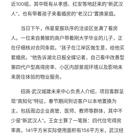
近100组，其中既有从孝感、红安等地赶来的“新武汉
人”，也有带着孩子来看婚房的“老汉口”置换家庭。
当日下午，伟星星宸玖序的洽谈区坐满了看房
人。一位来自黄陂的商户带着刚大学毕业的儿子，正
在仔细核对合同条款。“孩子在江岸区做生意，给他买
套婚房。”他告诉湖北日报全媒记者，自己看中改善型
第四代户型高得房率、小区内部景观环境以及影响未
来居住体验的物业服务。
招商·武汉城建未来中心负责人介绍，项目客群呈
现“高知化”特征，春节期间到访客户以本地置换为
主，包括周边企业高管、医师、教师等群体，其中不
少是“新武汉人”。王女士算了一笔账：四代住宅得房
率高，141平方米实际使用面积有156平方米，武汉经