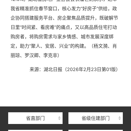
我省精准抓住春节窗口，核心发力“好房子”供给，政
企协同搭建服务平台、房企聚焦品质提升，既破解节
日里“时间紧、看房难”的痛点，又以高品质住宅打动
购房者，将购房需求与家乡情感、城市发展深度绑
定，助力“聚人、安居、兴业”的构建。（
杨文漪、肖
丽琼、
罗汉卿、李克非）
来源：湖北日报
（2026年2月23日
第01版
）
湖北省住建厅机关后勤服务中心
湖北省建设信息中心
湖北省建筑事业发展中心
湖北省住房保障中心
省直部门
省级住建部门
湖北省建设工程质量安全监督总站