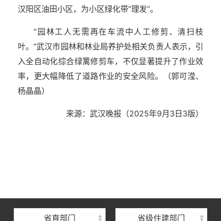
汉阳区油田小区，为小区绿化带“理发”。
“园林工人无需再在车流中人工修剪、清扫枝
叶。”武汉市园林和林业局养护处相关负责人表示，引
入全自动化综合绿篱修剪车，不仅显著提升了作业效
率，更大幅降低了道路作业的安全风险。（郭可滢、
杨晶晶）
来源：武汉晚报（2025年9月3日3版）
湖北省住建厅机关后勤服务中心
湖北省建设信息中心
湖北省建筑事业发展中心
湖北省住房保障中心
省直部门
省级住建部门