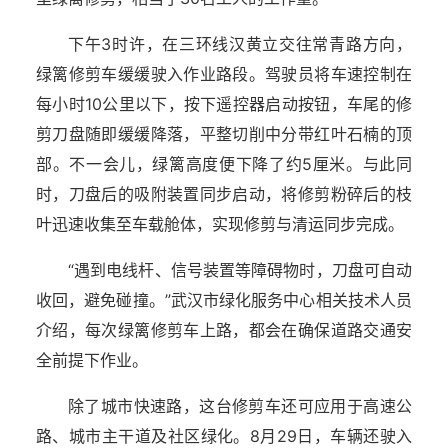
下午3时许，在三环线汉黄立交往常青路方向，
绿篱修剪车缓缓驶入作业路段。驾驶员将车速控制在
每小时10公里以下，按下遥控器启动按钮，车尾的修
剪刀盘随即缓缓降落，平整切削中分带红叶石楠的顶
部。不一会儿，绿篱高度便下降了约5厘米。与此同
时，刀盘后的吸附装置同步启动，将修剪粉碎后的枝
叶迅速收集至车载舱体，实现修剪与清运同步完成。
“遇到电线杆、信号装置等障碍物时，刀盘可自动
收回，避免碰撞。”武汉市绿化服务中心相关技术人员
介绍，每次绿篱修剪车上路，都会在确保道路交通安
全前提下作业。
除了城市快速路，这台修剪车还可应用于高速公
路、城市主干道及社区绿化。8月29日，车辆还驶入