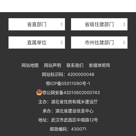
湖北省建筑事业发展中心
湖北省住房保障中心
省直部门
省级住建部门
湖北省建设工程质量安全监督总站
直属单位
市州住建部门
湖北省建设工程标准定额管理总站
湖北省建设科技与建筑节能办公室
网站地图
网站声明
联系我们
新媒体矩阵
湖北省住建厅执业资格注册中心
网站标识码：4200000048
湖北省城乡建设发展中心
鄂ICP备05011090号-1
湖北城市建设职业技术学院
鄂公网安备42010602000743
主办：湖北省住房和城乡建设厅
承办：湖北省建设信息中心
地址：武汉市武昌区中南路12号
邮政编码：430071