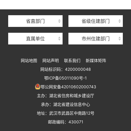
湖北省建筑事业发展中心
湖北省住房保障中心
省直部门
省级住建部门
湖北省建设工程质量安全监督总站
直属单位
市州住建部门
湖北省建设工程标准定额管理总站
湖北省建设科技与建筑节能办公室
网站地图
网站声明
联系我们
新媒体矩阵
湖北省住建厅执业资格注册中心
网站标识码：4200000048
湖北省城乡建设发展中心
鄂ICP备05011090号-1
湖北城市建设职业技术学院
鄂公网安备42010602000743
主办：湖北省住房和城乡建设厅
承办：湖北省建设信息中心
地址：武汉市武昌区中南路12号
邮政编码：430071