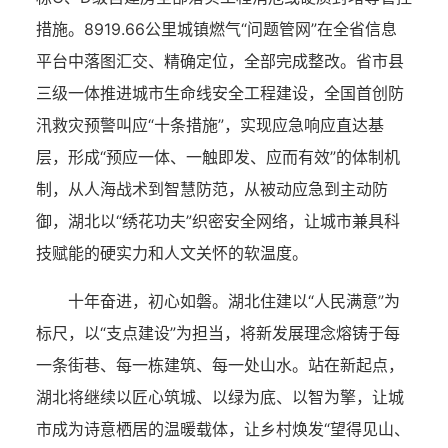
措施。8919.66公里城镇燃气“问题管网”在全省信息
平台中落图汇交、精确定位，全部完成整改。省市县
三级一体推进城市生命线安全工程建设，全国首创防
汛救灾预警叫应“十条措施”，实现应急响应直达基
层，形成“预应一体、一触即发、应而有效”的体制机
制，从人海战术到智慧防范，从被动应急到主动防
御，湖北以“绣花功夫”织密安全网络，让城市兼具科
技赋能的硬实力和人文关怀的软温度。
十年奋进，初心如磐。湖北住建以“人民满意”为
标尺，以“支点建设”为担当，将新发展理念熔铸于每
一条街巷、每一栋建筑、每一处山水。站在新起点，
湖北将继续以匠心筑城、以绿为底、以智为擎，让城
市成为诗意栖居的温暖载体，让乡村焕发“望得见山、