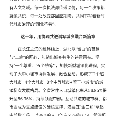
有人文之暖。每一次执法都传递温情，每一个决策都
凝聚共识，每一处改变都回应期盼，共同书写着新时
代城市治理的“湖北答卷”。
这十年，用协调共进谱写城乡融合新篇章
在长江之滨的经纬线上，湖北以“留白”的智慧
与“工笔”的匠心，勾勒出城乡共生的诗意画卷。坚
持“一个尊重、‘五个统筹’”，加快新型城镇化进程，实
现了大中小城市协调发展、融合互动，形成了“1个超
大城市+4个大城市+8个中等城市+若干小城市”的城
镇梯次发展格局。全省常住人口城镇化率从56.85%提
升至66.35%，持续领跑中部。互动共进的城市群、都
市圈成为支点建设的硬核支撑，汉襄宜“金三角”擎起
中部增长极，以39%的人口创造55%的GDP，武汉都