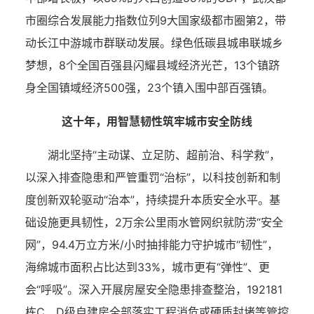
市圈综合发展能力指数位列9大国家级都市圈第2，带
动长江中游城市群联动发展。绿色低碳县城串联城乡
梦想，8个全国百强县闪耀县域经济光芒，13个镇跻
身全国镇域经济500强，23个镇入围中部百强镇。
这十年，用智慧韧性筑牢城市安全防线
湖北坚持“主动谋、立足防、超前治、科学救”，
以深入排查隐患和严管重罚“治标”，以科技创新和制
度创新双轮驱动“治本”，持续提升本质安全水平。基
础设施更具韧性，2万余公里雨水管网织就防涝“安全
网”，94.4万立方米/小时抽排能力守护城市“韧性”，
海绵城市面积占比达到33%，城市更有“弹性”、更
会“呼吸”。深入开展房屋安全隐患排查整治，192181
栋C、D级自建房全部落实工程消危或硬质封堵等管控