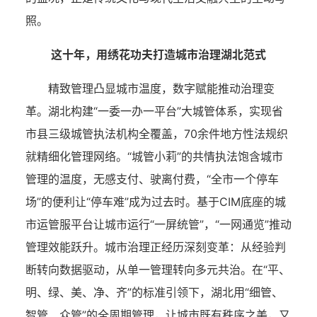
照。
这十年，用绣花功夫打造城市治理湖北范式
精致管理凸显城市温度，数字赋能推动治理变
革。湖北构建“一委一办一平台”大城管体系，实现省
市县三级城管执法机构全覆盖，70余件地方性法规织
就精细化管理网络。“城管小莉”的共情执法饱含城市
管理的温度，无感支付、驶离付费，“全市一个停车
场”的便利让“停车难”成为过去时。基于CIM底座的城
市运管服平台让城市运行“一屏统管”，“一网通览”推动
管理效能跃升。城市治理正经历深刻变革：从经验判
断转向数据驱动，从单一管理转向多元共治。在“平、
明、绿、美、净、齐”的标准引领下，湖北用“细管、
智管、众管”的全周期管理，让城市既有秩序之美，又