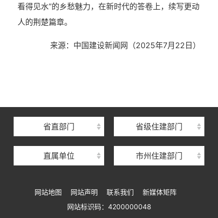
看得见水”的乡愁魅力，在新时代的答卷上，续写更动
人的荆楚篇章。
来源：中国建设新闻网（2025年7月22日）
湖北省住建厅机关后勤服务中心
湖北省建设信息中心
湖北省建筑事业发展中心
湖北省住房保障中心
省直部门
省级住建部门
湖北省建设工程质量安全监督总站
直属单位
市州住建部门
湖北省建设工程标准定额管理总站
湖北省建设科技与建筑节能办公室
网站地图
网站声明
联系我们
新媒体矩阵
湖北省住建厅执业资格注册中心
网站标识码：4200000048
湖北省城乡建设发展中心