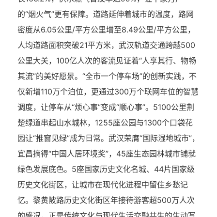
的“烟火气”更有保障。道路延伸着城市的温度，路网
密度从6.05
公里/平方公里
增至8.49公里/平方公里，
人均道路面积突破21平方米，武汉轨道交通跨越500
公里大关，100亿人次的客流见证着“人享其行、物畅
其流”的美好愿景。“全市一个停车场”的创新实践，不
仅新增110万个泊位，更通过300万个联网车位的智慧
调度，让停车从“烦心事”变成“顺心事”。5100公里荆
楚绿道串起山水城林，1255座公园与1300个口袋花
园让“推窗见绿”成为日常。武汉荣膺“国际湿地城市”，
宜昌摘得“中国人居环境奖”，45座生态园林城市铺就
绿色发展底色。5座国家历史文化名城、44片国家级
历史文化街区，让城市在现代化进程中留住乡愁记
忆。黎黄陂路历史文化街区年接待游客超500万人次
的盛况，正是传统文化与现代生活交融共生的生动写