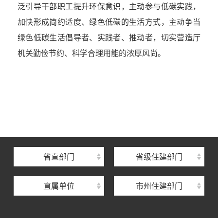
泛引导干部职工提升环保意识，主动参与低碳实践，
加快形成简约适度、绿色低碳的生活方式，主动争当
绿色低碳生活倡导者、实践者、推动者，切实营造厅
机关勤俭节约、科学合理用能的浓厚风尚。
湖北省住建厅机关后勤服务中心
湖北省建设信息中心
湖北省建筑事业发展中心
湖北省住房保障中心
省直部门
省级住建部门
湖北省建设工程质量安全监督总站
直属单位
市州住建部门
湖北省建设工程标准定额管理总站
湖北省建设科技与建筑节能办公室