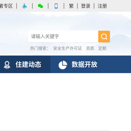
者专区
|
|
|
|
繁
|
登录
|
注册
热门搜索：
安全生产许可证
资质
定额
住建动态
数据开放