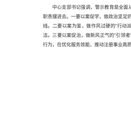
中心支部书记强调，警示教育是全面
职责摆进去。一要以案促学，做政治坚定的
线。二要以案为鉴，做作风过硬的“行动
洁。三要以案促治，做新风正气的“引领
行为，在优化服务效能、推动注册事业高