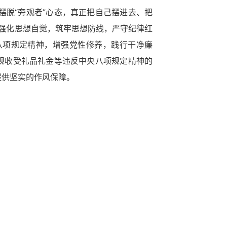
脱“旁观者”心态，真正把自己摆进去、把
，强化思想自觉，筑牢思想防线，严守纪律红
八项规定精神，增强党性修养，践行干净廉
规收受礼品礼金等违反中央八项规定精神的
提供坚实的作风保障。
中心