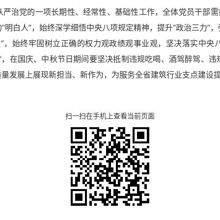
从严治党的一项长期性、经常性、基础性工作，全体党员干部需摆
“明白人”，始终深学细悟中央八项规定精神，提升“政治三力”
派”，始终牢固树立正确的权力观政绩观事业观，坚决落实中央
者”，在国庆、中秋节日期间要坚决抵制违规吃喝、酒驾醉驾、违
质量发展上展现新担当、新作为，为服务全省建筑行业支点建设
扫一扫在手机上查看当前页面
湖北省住建厅机关后勤服务
湖北省建设信息中心