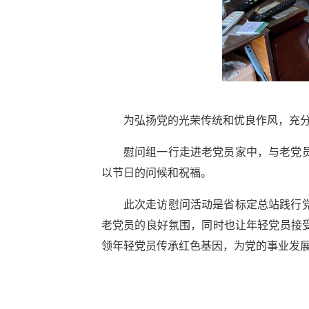
为弘扬党的光荣传统和优良作风，充
慰问组一行走进老党员家中，与老党
以节日的问候和祝福。
此次走访慰问活动是省标定总站践行
老党员的良好氛围，同时也让年轻党员接
领年轻党员传承红色基因，为党的事业发