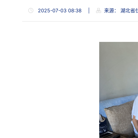
2025-07-03 08:38
|
来源：
湖北省