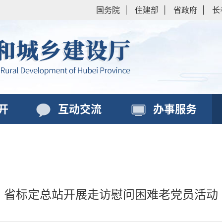
国务院
|
住建部
|
省政府
|
长
开
互动交流
办事服务
省标定总站开展走访慰问困难老党员活动