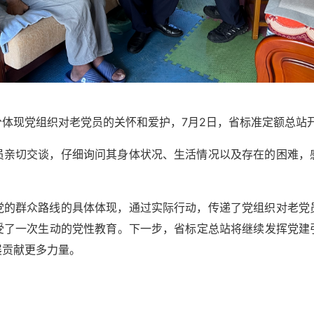
分体现党组织对老党员的关怀和爱护，
7月2日，
省标准定额总站
员亲切交谈，仔细询问其身体状况、生活情况以及存在的困难，
党的群众路线的具体体现，通过实际行动，传递了党组织对老党
受了一次生动的党性教育。下一步，省标定总站将继续发挥党建
展贡献更多力量。