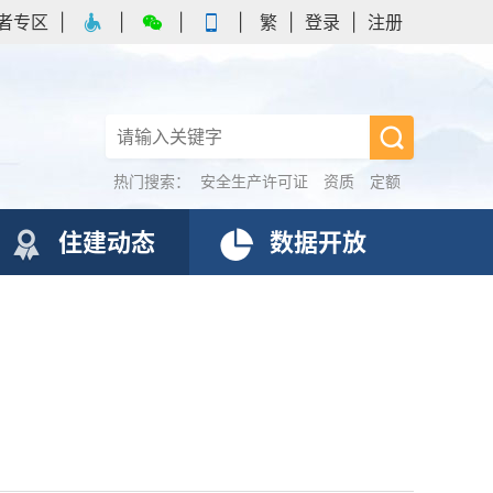
者专区
|
|
|
|
繁
|
登录
|
注册
热门搜索：
安全生产许可证
资质
定额
住建动态
数据开放