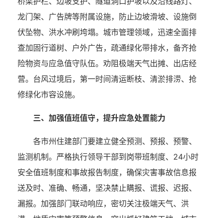
桥梁护栏、边坡支护、隧道洞口护坡以及沿线路灯、
龙门架、广告牌等附属设施，防止边坡滑坡、设施倒
伏坠物、洪水冲刷垮塌。
城市管理领域，
迅速全面排
查加固行道树、户外广告，疏通绿化带排水，备齐抢
险物资与应急值守队伍。劝阻极端天气出摊、出店经
营。台风过境后，第一时间清运断枝、清淤排涝、抢
修绿化市容设施。
三、加强值班值守，提升应急处置能力
各市州住建部门要建立健全预测、预报、预警、
监测机制。严格执行领导干部到岗带班制度、
24小时
安全值班制度和事故报告制度，确保灾害事故
信息报
送及时、准确、畅通，坚决禁止瞒报、谎报、迟报、
漏报。加强部门联动响应，密切关注极端天气、洪