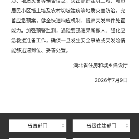
涝、地质灾害等预警信息，突出抓
好建筑工地、城市
居民小区
挡土墙及农村切坡建房等地质灾害防治，完
善应急预案，健全快速响应机制，提高突发事件处置
能力。加强预警监测，遇险要迅速果断撤人。强化应
急救援准备工作，确保一旦发生安全事故或突发险情
能够迅速到位、妥善处置。
湖
北省住房和城乡建设厅
2026年7月
9
日
湖北省住建厅机关后勤服务中心
湖北省建设信息中心
湖北省建筑事业发展中心
湖北省住房保障中心
省直部门
省级住建部门
湖北省建设工程质量安全监督总站