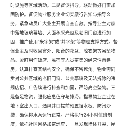
时设施等区域活动。
二是督促指导，联动做好门窗加
固防护。
督促物业服务企业切实履行告知与指导义
务，紧急动员广大业主开展自查自救。指导业主对家
中落地玻璃幕墙、大面积采光窗及老旧门窗进行加
固，推广使用
“米字架”或“井字架”等物理支撑方式。督
促业主及时收回窗外、阳台的花盆、晾衣架等易坠物
品。紧盯用作饭店、民宿等人员密集的经营性自建
房，认真排查其结构安全，确保不留死角。物业需同
步对公共区域的老旧门窗、公共幕墙及无法拆除的违
规店招、广告牌进行排查和加固，严防高空坠物。
三
是备足物资，强化应急值守与排涝。
指导物业企业在
地下室出入口、通风井口提前预置挡水板、防汛沙
袋，确保排水泵运行正常。严格执行
24小时值班制
度，依托社区网格加密巡查，一旦发现墙体开裂、屋