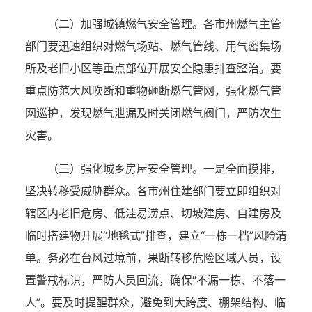
（二）加强城镇燃气安全管理。
各市州燃气主管
部门要迅速组织对燃气场站、燃气管线、用气密集场
所及老旧小区等重点部位开展安全隐患排查整治。要
重点防范大风吹断和重物砸断燃气管网，强化燃气管
网巡护，发现燃气泄漏及时关闭燃气阀门，严防次生
灾害。
（三）强化城乡房屋安全管理。
一是全面摸排，
坚决转移受威胁群众。
各市州住建部门要立即组织对
辖区内老旧危房、低洼易涝点、切坡建房、自建房及
临时搭建物开展
“地毯式”排查，建立“一栋一档”风险清
单。务必在台风过境前，果断转移危险区域人员，设
置警戒标识，严防人员回流，确保“不漏一栋、不落一
人”。要及时提醒群众，避免到大跨度、棚架结构、临