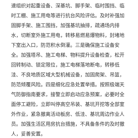
速组织对起重设备、深基坑、脚手架、临时围挡、临
时工棚、施工用电等进行抗台风险评估。及时补强加
固脚手架、施工围挡，加强基坑抽排，疏通场内排
水，切断室外施工用电，转移易燃易爆物料，封堵地
下室出入口，防范积水倒灌。
三是确保施工设备安
全。
加强塔吊、施工电梯、物料提升设备检查，松开
回转制动、锁定限位，施工电梯落地断电，转移低
洼、不良地质区域大型机械设备，加固爬架、吊篮，
防范倾覆风险。
四是细化应急处置举措。
按照极端天
气防御指南要求，接警立即启动应急预案，必要时全
面停工避险，立即叫停高空吊装、基坑开挖等全部室
外作业，紧急撤离活动板房、低洼、基坑周边作业人
员。加强生活区用房抗台措施，不具备条件的及时撤
人，妥善安置。